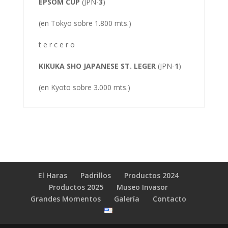
EPSOM CUP
(JPN-
3
)
(en Tokyo sobre 1.800 mts.)
t e r c e r o
KIKUKA SHO JAPANESE ST. LEGER
(JPN-
1
)
(en Kyoto sobre 3.000 mts.)
El Haras
Padrillos
Productos 2024
Productos 2025
Museo Invasor
Grandes Momentos
Galería
Contacto