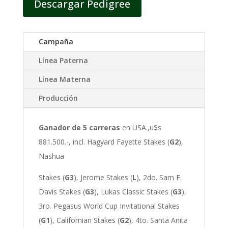
Descargar Pedigree
Campaña
Línea Paterna
Línea Materna
Producción
Ganador de 5 carreras
en USA.,u$s
881.500.-, incl. Hagyard Fayette Stakes (
G2
),
Nashua
Stakes (
G3
), Jerome Stakes (
L
), 2do. Sam F.
Davis Stakes (
G3
), Lukas Classic Stakes (
G3
),
3ro. Pegasus World Cup Invitational Stakes
(
G1
), Californian Stakes (
G2
), 4to. Santa Anita