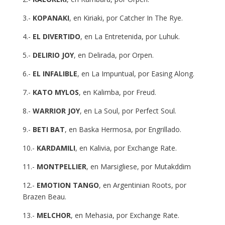
3.-
KOPANAKI
, en Kiriaki, por Catcher In The Rye.
4.-
EL DIVERTIDO
, en La Entretenida, por Luhuk.
5.-
DELIRIO JOY
, en Delirada, por Orpen.
6.-
EL INFALIBLE
, en La Impuntual, por Easing Along.
7.-
KATO MYLOS
, en Kalimba, por Freud.
8.-
WARRIOR JOY
, en La Soul, por Perfect Soul.
9.-
BETI BAT
, en Baska Hermosa, por Engrillado.
10.-
KARDAMILI
, en Kalivia, por Exchange Rate.
11.-
MONTPELLIER
, en Marsigliese, por Mutakddim
12.-
EMOTION TANGO
, en Argentinian Roots, por
Brazen Beau.
13.-
MELCHOR
, en Mehasia, por Exchange Rate.