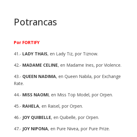
Potrancas
Por FORTIFY
41.-
LADY THAIS
, en Lady Tiz, por Tiznow.
42.-
MADAME CELINE
, en Madame Ines, por Violence.
43.-
QUEEN NADIMA
, en Queen Nabila, por Exchange
Rate.
44.-
MISS NAOMI
, en Miss Top Model, por Orpen.
45.-
RAHELA
, en Raisel, por Orpen.
46.-
JOY QUIBELLE
, en Quibelle, por Orpen.
47.-
JOY NIPONA
, en Pure Nivea, por Pure Prize.