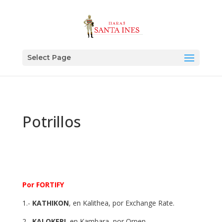
Select Page
Potrillos
Por FORTIFY
1.-
KATHIKON
, en Kalithea, por Exchange Rate.
2.-
KALOKERI
, en Kambara, por Orpen.