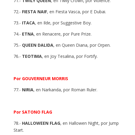
71.-
TWILY QUEEN
, en Twily Crown, por Violence.
72.-
FIESTA NAIF
, en Fiesta Vasca, por E Dubai.
73.-
ITACA
, en Ilde, por Suggestive Boy.
74.-
ETNA
, en Renacere, por Pure Prize.
75.-
QUEEN DALIDA
, en Queen Diana, por Orpen.
76.-
TEOTIMA
, en Joy Tesalina, por Fortify.
Por GOUVERNEUR MORRIS
77.-
NIRIA
, en Narkanda, por Roman Ruler.
Por SATONO FLAG
78.-
HALLOWEEN FLAG
, en Hallowen Night, por Jump
Start.