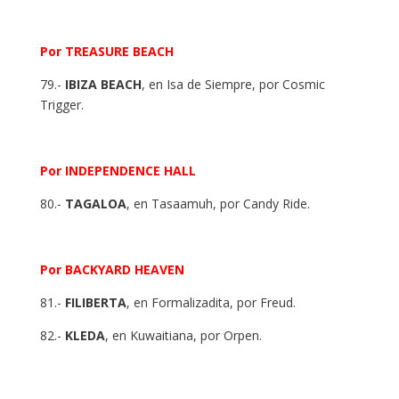
Por TREASURE BEACH
79.-
IBIZA BEACH
, en Isa de Siempre, por Cosmic
Trigger.
Por INDEPENDENCE HALL
80.-
TAGALOA
, en Tasaamuh, por Candy Ride.
Por BACKYARD HEAVEN
81.-
FILIBERTA
, en Formalizadita, por Freud.
82.-
KLEDA
, en Kuwaitiana, por Orpen.